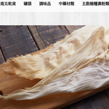
南北乾貨
罐頭
調味品
中藥材類
五穀雜糧澱粉